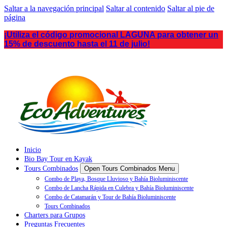
Saltar a la navegación principal
Saltar al contenido
Saltar al pie de
página
¡Utiliza el código promocional LAGUNA para obtener un
15% de descuento hasta el 11 de julio!
Inicio
Bio Bay Tour en Kayak
Tours Combinados
Open Tours Combinados Menu
Combo de Playa, Bosque Lluvioso y Bahía Bioluminiscente
Combo de Lancha Rápida en Culebra y Bahía Bioluminiscente
Combo de Catamarán y Tour de Bahía Bioluminiscente
Tours Combinados
Charters para Grupos
Preguntas Frecuentes